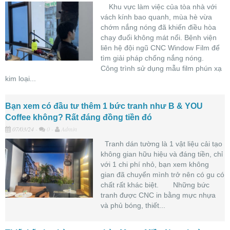
Khu vực làm việc của tòa nhà với
vách kính bao quanh, mùa hè vừa
chớm nắng nóng đã khiến điều hòa
chạy đuối không mát nổi. Bệnh viện
liên hệ đội ngũ CNC Window Film để
tìm giải pháp chống nắng nóng.
Công trình sử dụng mẫu film phún xạ
kim loại...
Bạn xem có đầu tư thêm 1 bức tranh như B & YOU
Coffee không? Rất đáng đồng tiền đó
07/03/24
-
0 -
Admin
Tranh dán tường là 1 vật liệu cải tạo
không gian hữu hiệu và đáng tiền, chỉ
với 1 chi phí nhỏ, bạn xem không
gian đã chuyển mình trở nên có gu có
chất rất khác biệt. Những bức
tranh được CNC in bằng mực nhựa
và phủ bóng, thiết...