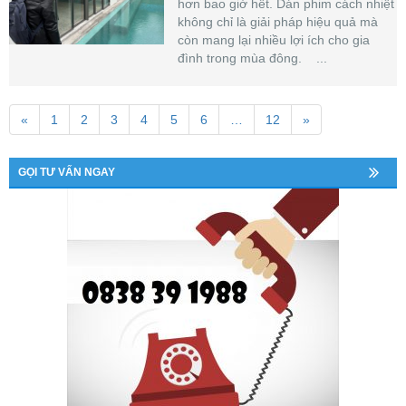
hơn bao giờ hết. Dán phim cách nhiệt
không chỉ là giải pháp hiệu quả mà
còn mang lại nhiều lợi ích cho gia
đình trong mùa đông. ...
«
1
2
3
4
5
6
…
12
»
GỌI TƯ VẤN NGAY