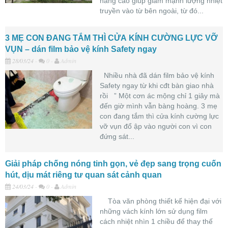
năng cao giúp giảm mạnh lượng nhiệt
truyền vào từ bên ngoài, từ đó...
3 MẸ CON ĐANG TẮM THÌ CỬA KÍNH CƯỜNG LỰC VỠ
VỤN – dán film bảo vệ kính Safety ngay
28/03/24
-
0 -
Admin
Nhiều nhà đã dán film bảo vệ kính
Safety ngay từ khi cđt bàn giao nhà
rồi ” Một cơn ác mộng chỉ 1 giây mà
đến giờ mình vẫn bàng hoàng. 3 mẹ
con đang tắm thì cửa kính cường lực
vỡ vụn đổ ập vào người con vì con
đứng sát...
Giải pháp chống nóng tinh gọn, vẻ đẹp sang trọng cuốn
hút, dịu mát riêng tư quan sát cảnh quan
24/03/24
-
0 -
Admin
Tòa văn phòng thiết kế hiện đại với
những vách kính lớn sử dụng film
cách nhiệt nhìn 1 chiều để thay thế