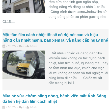
rèm cửa cho tinh gọn ngăn nắp,
chống nắng và riêng tư nhìn 1 chiều.
Công trình được #cncwindowfilm sử
dụng dòng phún xạ phản gương nhẹ
CL15,...
Một tấm film cách nhiệt tốt sẽ có độ nét cao và hiệu
năng cản nhiệt mạnh, bạn xem lại và nâng cấp ngay nhé
12/03/24
-
0 -
Admin
Rất nhiều chiếc xe đang dán film
khuyến mãi không có tác dụng cách
nhiệt, tấm film bị nổ, bị loang màu hay
có tầm nhìn mờ đục, khiến cho việc
NHẬN ƯU ĐÃI
lái xe không an toàn và trải nghiệm lái
cũng kém đi nhiều. Chiếc xe rất
cần trang bị lại 1...
✕
ĐIỀN FORM & CHAT NGAY
Mùa hè vừa chớm nắng nóng, bệnh viện mắt Ánh Sáng
đã liên hệ dán film cách nhiệt
12/03/24
-
0 -
Admin