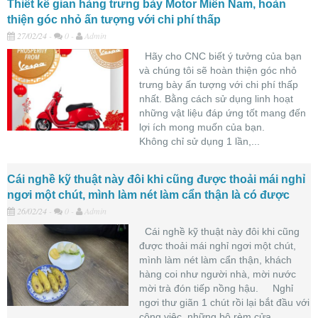
Thiết kế gian hàng trưng bày Motor Miền Nam, hoàn
thiện góc nhỏ ấn tượng với chi phí thấp
27/02/24
-
0 -
Admin
Hãy cho CNC biết ý tưởng của bạn
và chúng tôi sẽ hoàn thiện góc nhỏ
trưng bày ấn tượng với chi phí thấp
nhất. Bằng cách sử dụng linh hoạt
những vật liệu đáp ứng tốt mang đến
lợi ích mong muốn của bạn.
Không chỉ sử dụng 1 lần,...
Cái nghề kỹ thuật này đôi khi cũng được thoải mái nghỉ
ngơi một chút, mình làm nét làm cẩn thận là có được
26/02/24
-
0 -
Admin
Cái nghề kỹ thuật này đôi khi cũng
được thoải mái nghỉ ngơi một chút,
mình làm nét làm cẩn thận, khách
hàng coi như người nhà, mời nước
mời trà đón tiếp nồng hậu. Nghỉ
ngơi thư giãn 1 chút rồi lại bắt đầu với
công việc, những bộ rèm cửa,...