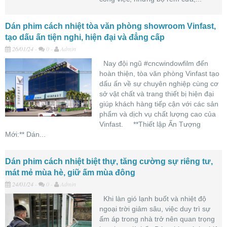
Dán phim cách nhiệt tòa văn phòng showroom Vinfast,
tạo dấu ấn tiện nghi, hiện đại và đẳng cấp
26/01/24
-
0 -
Admin
Nay đội ngũ #cncwindowfilm đến
hoàn thiện, tòa văn phòng Vinfast tạo
dấu ấn về sự chuyên nghiệp cùng cơ
sở vật chất và trang thiết bị hiện đại
giúp khách hàng tiếp cận với các sản
phẩm và dịch vụ chất lượng cao của
Vinfast. **Thiết lập Ấn Tượng
Mới:** Dán...
Dán phim cách nhiệt biệt thự, tăng cường sự riêng tư,
mát mẻ mùa hè, giữ ấm mùa đông
24/01/24
-
0 -
Admin
Khi làn gió lạnh buốt và nhiệt độ
ngoại trời giảm sâu, việc duy trì sự
ấm áp trong nhà trở nên quan trọng