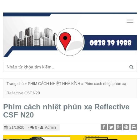
Togg
navig
Trang chủ
»
PHIM CÁCH NHIỆT NHÀ KÍNH
»
Phim cách nhiệt phún xạ
Reflective CSF N20
Phim cách nhiệt phún xạ Reflective
CSF N20
21/10/20
-
0 -
Admin