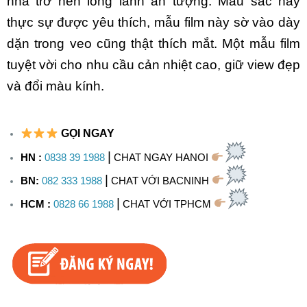
nhà trở nên long lanh ấn tượng. Màu sắc này
thực sự được yêu thích, mẫu film này sờ vào dày
dặn trong veo cũng thật thích mắt. Một mẫu film
tuyệt vời cho nhu cầu cản nhiệt cao, giữ view đẹp
và đổi màu kính.
GỌI NGAY
|
HN :
0838 39 1988
CHAT NGAY HANOI
|
BN:
082 333 1988
CHAT VỚI BACNINH
|
HCM :
0828 66 1988
CHAT VỚI TPHCM