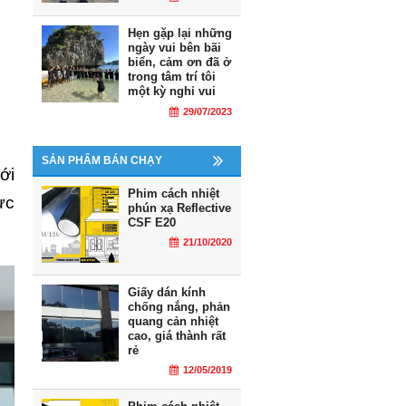
Hẹn gặp lại những
ngày vui bên bãi
biển, cảm ơn đã ở
trong tâm trí tôi
một kỳ nghỉ vui
29/07/2023
SẢN PHẨM BÁN CHẠY
ới
Phim cách nhiệt
ực
phún xạ Reflective
CSF E20
21/10/2020
Giấy dán kính
chống nắng, phản
quang cản nhiệt
cao, giá thành rất
rẻ
12/05/2019