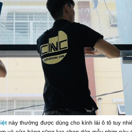
iệt
này thường được dùng cho kính lái ô tô tuy nhi
oom và cửa hàng cũng lựa chọn dán mẫu phim này 