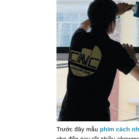
Trước đây mẫu
phim cách nh
cho đến nay rất nhiều showr